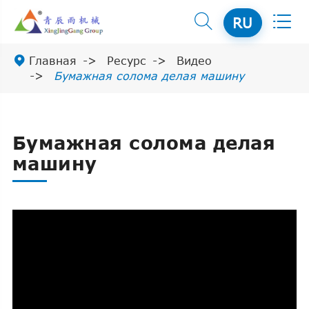


RU

Главная
Ресурс
Видео
Бумажная солома делая машину
Бумажная солома делая
машину