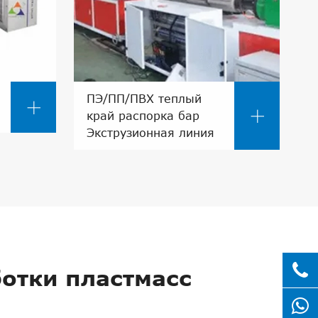
ПЭ/ПП/ПВХ теплый


край распорка бар
Экструзионная линия
отки пластмасс