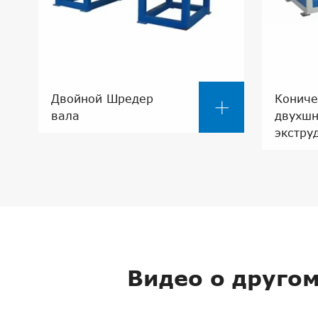
Двойной Шредер
Кониче

вала
двухш
экстру
Видео о друго