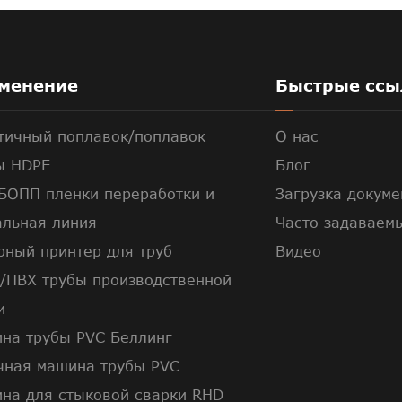
менение
Быстрые ссы
тичный поплавок/поплавок
О нас
ы HDPE
Блог
БОПП пленки переработки и
Загрузка докуме
альная линия
Часто задаваем
рный принтер для труб
Видео
/ПВХ трубы производственной
и
на трубы PVC Беллинг
чная машина трубы PVC
на для стыковой сварки RHD