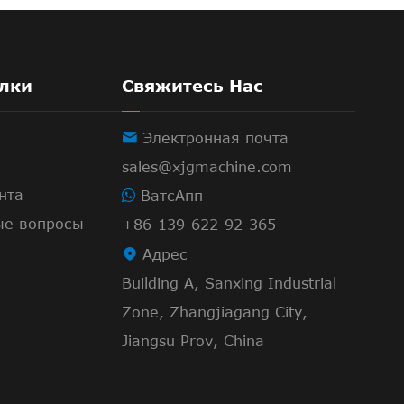
лки
Свяжитесь Нас

Электронная почта
sales@xjgmachine.com
нта
ВатсАпп
ые вопросы
+86-139-622-92-365

Адрес
Building A, Sanxing Industrial
Zone, Zhangjiagang City,
Jiangsu Prov, China