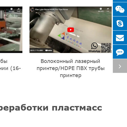
убы
Волоконный лазерный
нии (16-
принтер/HDPE ПВХ трубы
принтер
реработки пластмасс