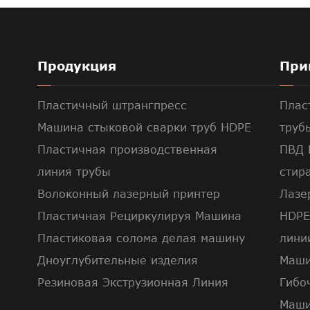
Продукция
При
Пластичный штрангпресс
Плас
Машина стыковой сварки труб HDPE
труб
Пластичная производственная
ПВД 
линия трубы
стир
Волоконный лазерный принтер
Лазе
Пластичная Рециркулируя Машина
HDPE
Пластиковая солома делая машину
лини
Дноуглубительные изделия
Маши
Резиновая Экструзионная Линия
Гибо
Маши