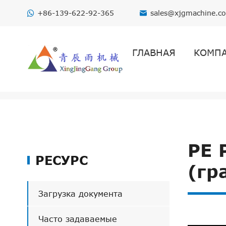
+86-139-622-92-365
sales@xjgmachine.c

ГЛАВНАЯ
КОМП

Главная
Ресурс
Видео
PE PP 
PE 
РЕСУРС
(гр
Загрузка документа
Часто задаваемые