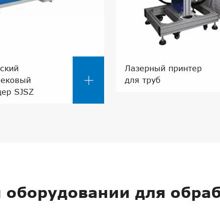
ский
Лазерный принтер

нековый
для труб
дер SJSZ
м оборудовании для обраб