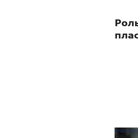
Рол
Пр
пла