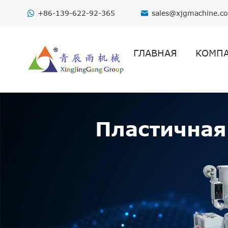
+86-139-622-92-365
sales@xjgmachine.c

ГЛАВНАЯ
КОМП
Пластичная