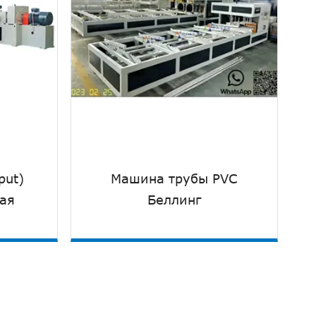
put)
Машина трубы PVC
ая
Беллинг
Подробнее
