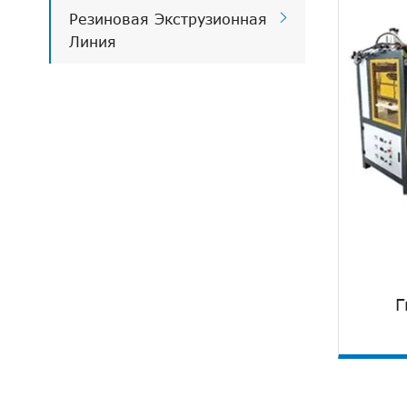

Резиновая Экструзионная
Пр
Линия
ли
Г