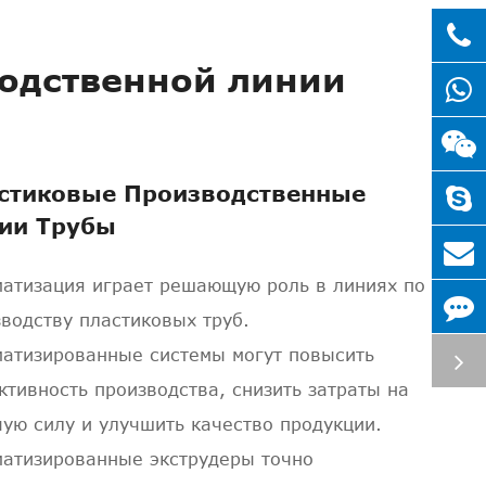
-
водственной линии
ная
Машина трубы PVC
Беллинг
стиковые Производственные
ии Трубы
матизация играет решающую роль в линиях по
водству пластиковых труб.
матизированные системы могут повысить
тивность производства, снизить затраты на
ую силу и улучшить качество продукции.
матизированные экструдеры точно