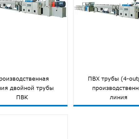
роизводственная
ПВХ трубы (4-out
ния двойной трубы
производственн
Подробнее
Подробнее


ПВК
линия