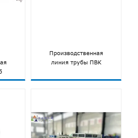
Производственная
ная
линия трубы ПВК
б