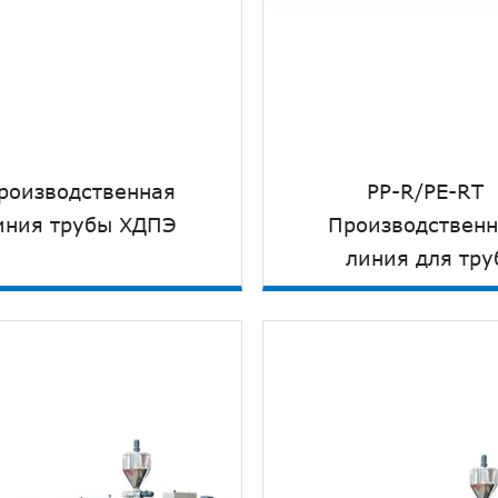
роизводственная
PP-R/PE-RT
иния трубы ХДПЭ
Производствен
линия для тру