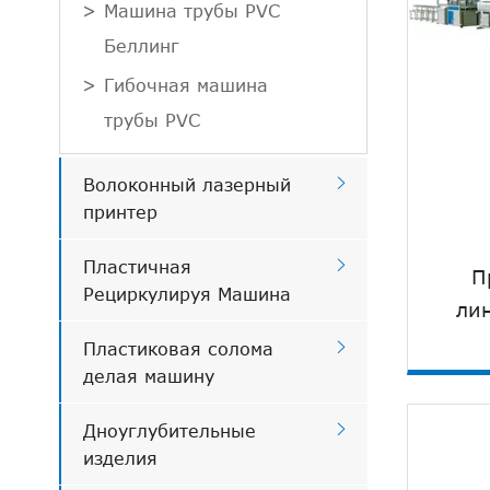
Машина трубы PVC
Беллинг
Гибочная машина
трубы PVC

Волоконный лазерный
принтер

Пластичная
П
Рециркулируя Машина
ли

Пластиковая солома
делая машину

Дноуглубительные
изделия