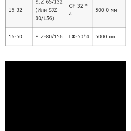
SJZ-65/132
GF-32 *
16-32
(Или SJZ-
500 0 мм
4
80/156)
16-50
SJZ-80/156
ГФ-50*4
5000 мм