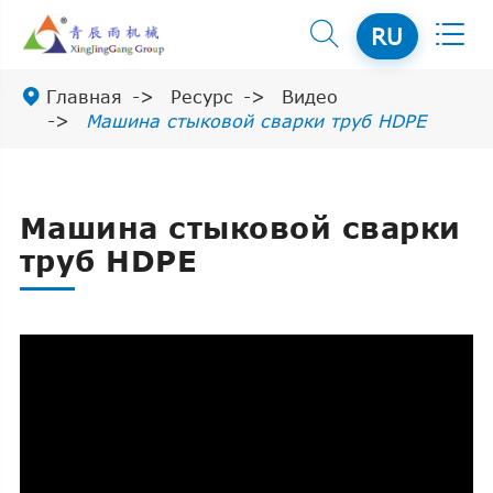


RU

Главная
Ресурс
Видео
Машина стыковой сварки труб HDPE
Машина стыковой сварки
труб HDPE