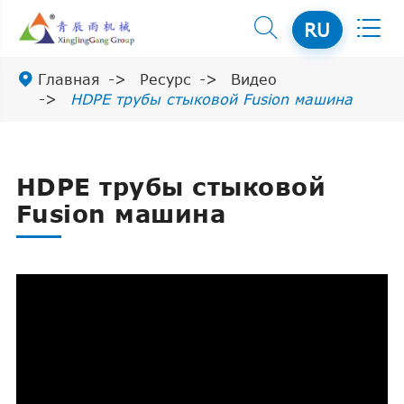


RU

Главная
Ресурс
Видео
HDPE трубы стыковой Fusion машина
HDPE трубы стыковой
Fusion машина