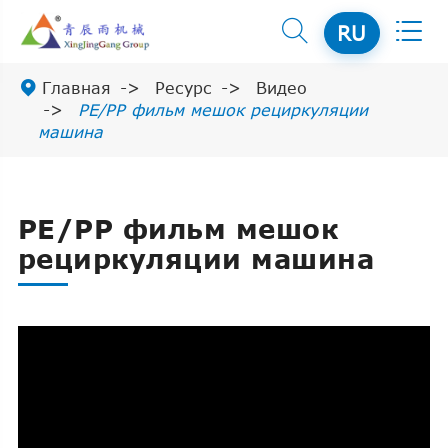


RU

Главная
Ресурс
Видео
PE/PP фильм мешок рециркуляции
машина
PE/PP фильм мешок
рециркуляции машина