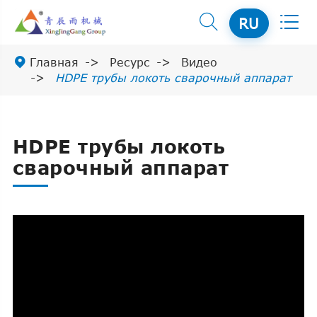


RU

Главная
Ресурс
Видео
HDPE трубы локоть сварочный аппарат
HDPE трубы локоть
сварочный аппарат